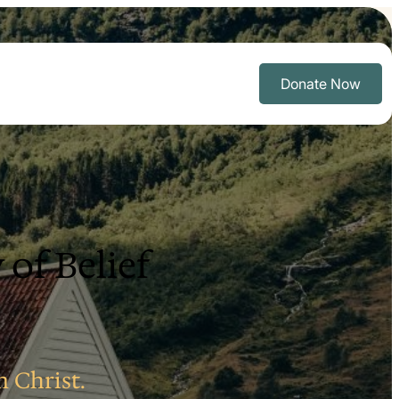
Donate Now
ere
n Christ.