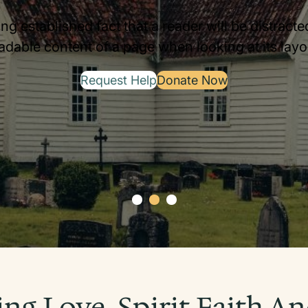
long established fact that a reader will be distract
adable content of a page when looking at its layo
Request Help
Donate Now
ng Love, Spirit Faith A