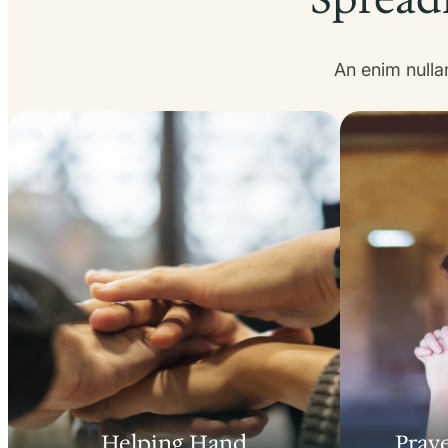
An enim nulla
Helping Hand
Praye