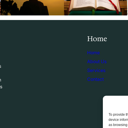
Home
Home
About Us
s
Services
Contact
n
rs
To provide t
device infor
as browsing 