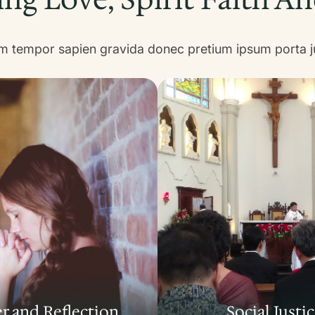
m tempor sapien gravida donec pretium ipsum porta j
r and Reflection
Social Justi