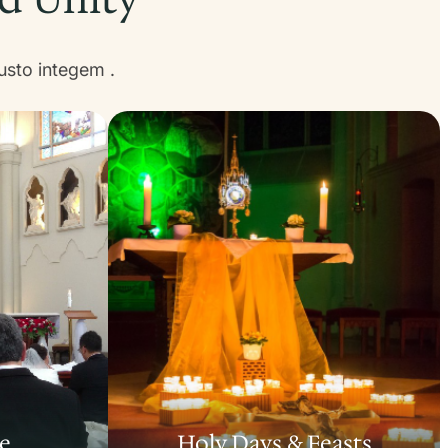
usto integem .
ce
Holy Days & Feasts