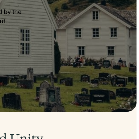
ed by the
ut.
nd Unity