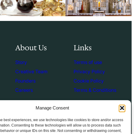
About Us
Links
Story
Terms of use
Creative Team
Privacy Policy
Founders
Cookie Policy
Careers
Terms & Conditions
Manage Consent
he best experiences, we use technologies like cookies to store and/or access
mation. Consenting to these technologies will allow us to process data such
behavior or unique IDs on this site. Not consenting or withdrawing consent,