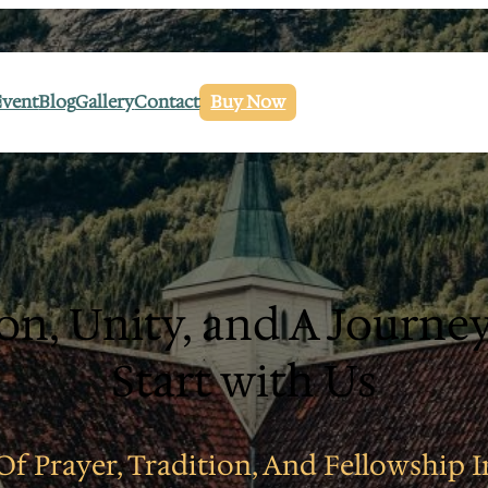
Event
Blog
Gallery
Contact
Buy Now
Hope, Community, and
iritual Strength Begin H
Of Prayer, Tradition, And Fellowship I