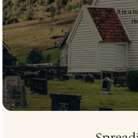
It is a 
re
Spreadi