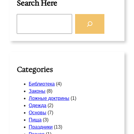
Search Here
S
e
a
r
c
h
Categories
Библиотека
(4)
Законы
(8)
Ложные доктрины
(1)
Одежда
(2)
Основы
(7)
Пища
(3)
Праздники
(13)