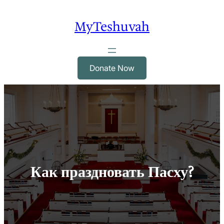
Skip
to
MyTeshuvah
content
Donate Now
Как праздновать Пасху?