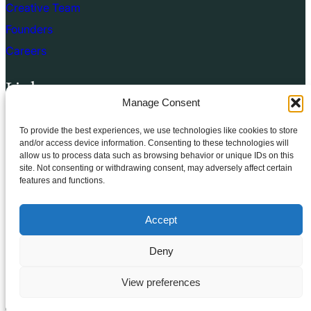
Creative Team
Founders
Careers
Links
Manage Consent
Terms of use
To provide the best experiences, we use technologies like cookies to store
Privacy Policy
and/or access device information. Consenting to these technologies will
allow us to process data such as browsing behavior or unique IDs on this
Cookie Policy
site. Not consenting or withdrawing consent, may adversely affect certain
features and functions.
Terms & Conditions
Accept
Deny
© 2025.
FSE Church
All rights reserved
View preferences