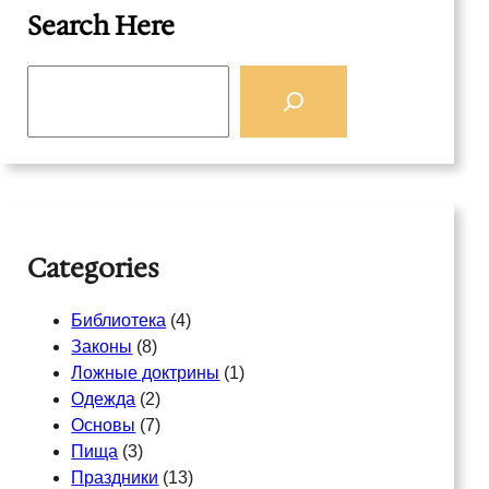
Search Here
S
e
a
r
c
h
Categories
Библиотека
(4)
Законы
(8)
Ложные доктрины
(1)
Одежда
(2)
Основы
(7)
Пища
(3)
Праздники
(13)