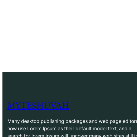
MYTESHUVAH
Many desktop publishing packages and web page editor
now use Lorem Ipsum as their default model text, and a
search for lorem ipsum will uncover many web sites still i