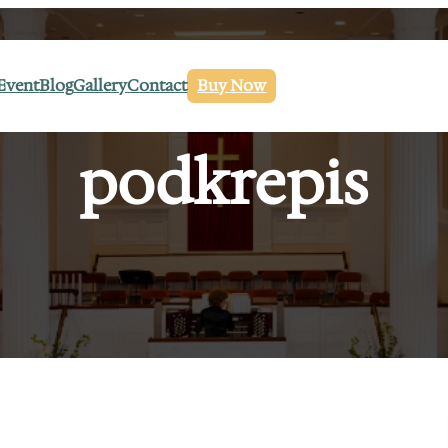
Event
Blog
Gallery
Contact
Buy Now
podkrepis