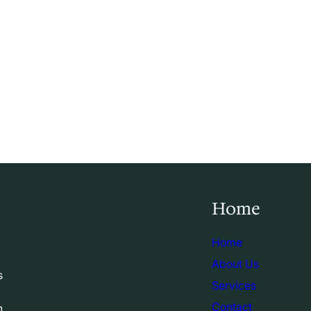
Home
Home
About Us
s
Services
Contact
n