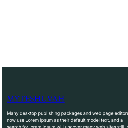
MYTESHUVAH
Many desktop publishing packages and web page editor
now use Lorem Ipsum as their default model text, and a
search for lorem ipsum will uncover many web sites still i