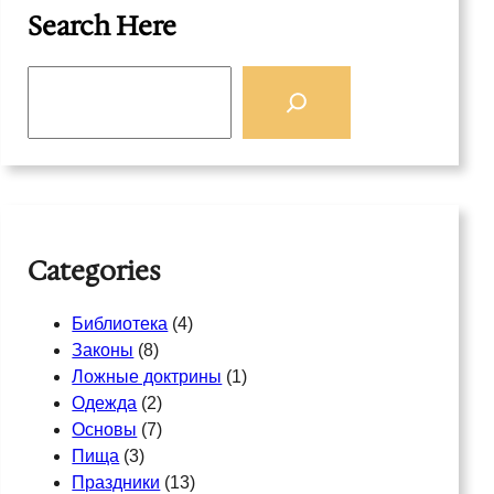
Search Here
S
e
a
r
c
h
Categories
Библиотека
(4)
Законы
(8)
Ложные доктрины
(1)
Одежда
(2)
Основы
(7)
Пища
(3)
Праздники
(13)