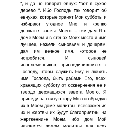
“, и да не говорит евнух: “вот я сухое
дерево “. Ибо Господь так говорит об
евнухах: которые хранят Мои субботы и
избирают угодное Мне, и крепко
держатся завета Моего, – тем дам Я в
доме Моем и в стенах Моих место и имя
лучшее, нежели сыновьям и дочерям;
дам им вечное имя, которое не
истребится. И сыновей
иноплеменников, присоединившихся к
Господу, чтобы служить Ему и любить
имя Господа, быть рабами Его, всех,
хранящих субботу от осквернения ее и
твердо держащихся завета Моего, Я
приведу на святую гору Мою и обрадую
их в Моем доме молитвы; всесожжения
их и жертвы их будут благоприятны на
жертвеннике Моем, ибо дом Мой
назовется домом молитвы для всех