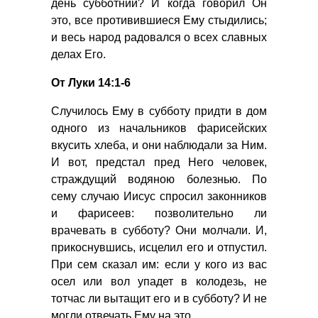
день субботний? И когда говорил Он
это, все противившиеся Ему стыдились;
и весь народ радовался о всех славных
делах Его.
От Луки 14:1-6
Случилось Ему в субботу придти в дом
одного из начальников фарисейских
вкусить хлеба, и они наблюдали за Ним.
И вот, предстал пред Него человек,
страждущий водяною болезнью. По
сему случаю Иисус спросил законников
и фарисеев: позволительно ли
врачевать в субботу? Они молчали. И,
прикоснувшись, исцелил его и отпустил.
При сем сказал им: если у кого из вас
осел или вол упадет в колодезь, не
тотчас ли вытащит его и в субботу? И не
могли отвечать Ему на это.