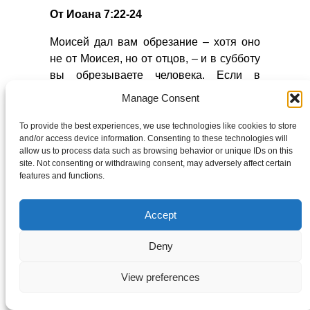
От Иоана 7:22-24
Моисей дал вам обрезание – хотя оно
не от Моисея, но от отцов, – и в субботу
вы обрезываете человека. Если в
субботу принимает человек обрезание,
Manage Consent
чтобы не был нарушен закон Моисеев, –
на Меня ли негодуете за то, что Я всего
To provide the best experiences, we use technologies like cookies to store
and/or access device information. Consenting to these technologies will
человека исцелил в субботу? Не судите
allow us to process data such as browsing behavior or unique IDs on this
по наружности, но судите судом
site. Not consenting or withdrawing consent, may adversely affect certain
праведным.
features and functions.
От Иоана 9:14
Accept
А была суббота, когда Иисус сделал
Deny
брение и отверз ему очи.
Деяния 13:42-44
View preferences
При выходе их из Иудейской синагоги