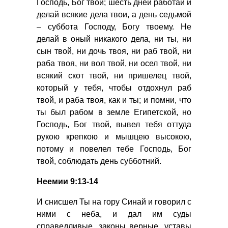
Господь, Бог твой; шесть дней работай и
делай всякие дела твои, а день седьмой
– суббота Господу, Богу твоему. Не
делай в оный никакого дела, ни ты, ни
сын твой, ни дочь твоя, ни раб твой, ни
раба твоя, ни вол твой, ни осел твой, ни
всякий скот твой, ни пришелец твой,
который у тебя, чтобы отдохнул раб
твой, и раба твоя, как и ты; и помни, что
ты был рабом в земле Египетской, но
Господь, Бог твой, вывел тебя оттуда
рукою крепкою и мышцею высокою,
потому и повелел тебе Господь, Бог
твой, соблюдать день субботний.
Неемии 9:13-14
И снисшел Ты на гору Синай и говорил с
ними с неба, и дал им суды
справедливые, законы верные, уставы