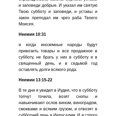
и заповеди добрые. И указал им святую
Твою субботу и заповеди, и уставы и
закон преподал им чрез раба Твоего
Моисея.
Неемия 10:31
и когда иноземные народы будут
привозить товары и все продажное в
субботу, не брать у них в субботу и в
священный день, и в седьмой год
оставлять долги всякого рода.
Неемии 13:15-22
В те дни я увидел в Иудее, что в субботу
топчут точила, возят снопы и
навьючивают ослов вином, виноградом,
смоквами и всяким грузом, и отвозят в
субботний день в Иерусалим. И я строго