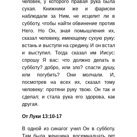
человек, у которого правая рука была
сухая. Книжники же и фарисеи
наблюдали за Ним, не исцелит ли в
субботу, чтобы найти обвинение против
Него. Но Он, зная помышления их,
сказал человеку, имеющему сухую руку:
встань и выступи на средину. И он встал
и выступил. Тогда сказал им Иисус:
спрошу Я вас: что должно делать в
субботу? добро, или зло? спасти душу,
или погубить? Они молчали. И,
посмотрев на всех их, сказал тому
человеку: протяни руку твою. Он так и
сделал; и стала рука его здорова, как
другая.
От Луки 13:10-17
В одной из синагог учил Он в субботу.
Там была женщина, восемнадцать лет