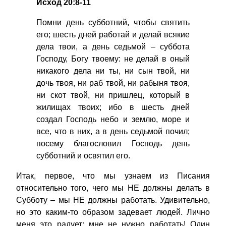
Исход 20:8-11
Помни день субботний, чтобы святить
его; шесть дней работай и делай всякие
дела твои, а день седьмой – суббота
Господу, Богу твоему: не делай в оный
никакого дела ни ты, ни сын твой, ни
дочь твоя, ни раб твой, ни рабыня твоя,
ни скот твой, ни пришлец, который в
жилищах твоих; ибо в шесть дней
создал Господь небо и землю, море и
все, что в них, а в день седьмой почил;
посему благословил Господь день
субботний и освятил его.
Итак, первое, что мы узнаем из Писания
относительно того, чего мы НЕ должны делать в
Субботу – мы НЕ должны работать. Удивительно,
но это каким-то образом задевает людей. Лично
меня это радует: мне не нужно работать! Один