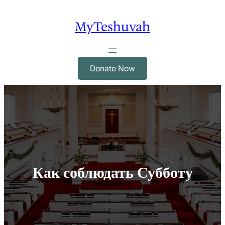
Skip
to
MyTeshuvah
content
Donate Now
Как соблюдать Субботу