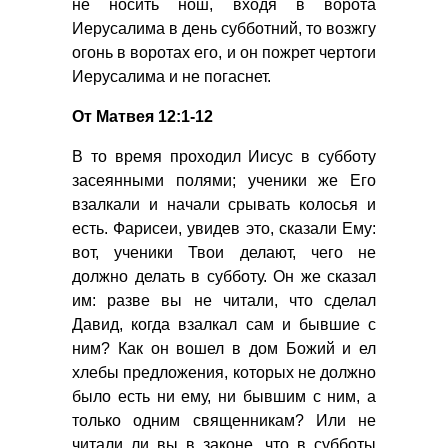
не носить нош, входя в ворота
Иерусалима в день субботний, то возжгу
огонь в воротах его, и он пожрет чертоги
Иерусалима и не погаснет.
От Матвея 12:1-12
В то время проходил Иисус в субботу
засеянными полями; ученики же Его
взалкали и начали срывать колосья и
есть. Фарисеи, увидев это, сказали Ему:
вот, ученики Твои делают, чего не
должно делать в субботу. Он же сказал
им: разве вы не читали, что сделал
Давид, когда взалкал сам и бывшие с
ним? Как он вошел в дом Божий и ел
хлебы предложения, которых не должно
было есть ни ему, ни бывшим с ним, а
только одним священникам? Или не
читали ли вы в законе, что в субботы