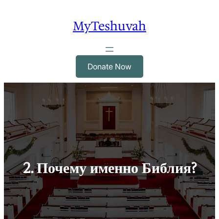
Skip
to
MyTeshuvah
content
Donate Now
2. Почему именно Библия?