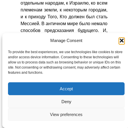
отдельным народам, к Израилю, ко всем
племенам земли, к некоторым городам,
и к приходу Того, Кто должен был стать
Мессией. В античном мире было немало
способов предсказания будущего. И,
однако, во всём диапазоне греческой и
Manage Consent
древнеримской литературы,
использующей слова „пророк” и
To provide the best experiences, we use technologies like cookies to store
and/or access device information. Consenting to these technologies will
„пророчество”, мы не обнаружим ни
allow us to process data such as browsing behavior or unique IDs on this
одного конкретного предсказания
site. Not consenting or withdrawing consent, may adversely affect certain
крупных исторических событий, которые
features and functions.
должны состояться в отдалённом
будущем, ни одного пророчества о
Accept
Спасителе, который должен родиться
меж людей…
Deny
Магометанство (мусульманство) не
View preferences
может указать ни на одно пророчество о
приходе Магомета (Мухаммеда),