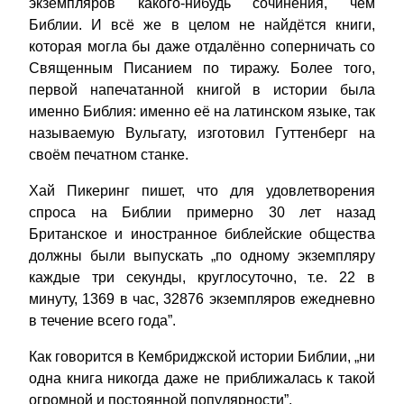
экземпляров какого-нибудь сочинения, чем
Библии. И всё же в целом не найдётся книги,
которая могла бы даже отдалённо соперничать со
Священным Писанием по тиражу. Более того,
первой напечатанной книгой в истории была
именно Библия: именно её на латинском языке, так
называемую Вульгату, изготовил Гуттенберг на
своём печатном станке.
Хай Пикеринг пишет, что для удовлетворения
спроса на Библии примерно 30 лет назад
Британское и иностранное библейские общества
должны были выпускать „по одному экземпляру
каждые три секунды, круглосуточно, т.е. 22 в
минуту, 1369 в час, 32876 экземпляров ежедневно
в течение всего года”.
Как говорится в Кембриджской истории Библии, „ни
одна книга никогда даже не приближалась к такой
огромной и постоянной популярности”.