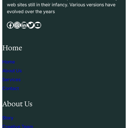
web sites still in their infancy. Various versions have
evolved over the years
Facebook
Instagram
LinkedIn
Twitter
YouTube
Home
Home
About Us
Services
Contact
About Us
Story
Creative Team