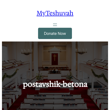
Skip
to
MyTeshuvah
content
Donate Now
postavshik-betona