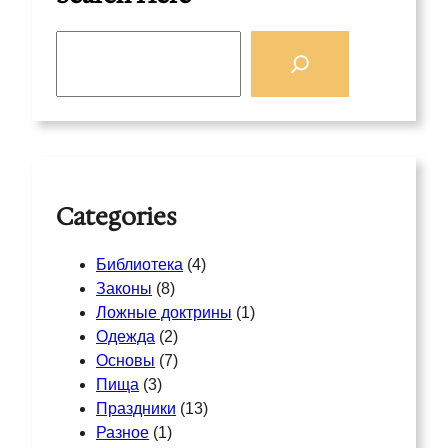
S
e
a
r
c
h
Categories
Библиотека
(4)
Законы
(8)
Ложные доктрины
(1)
Одежда
(2)
Основы
(7)
Пища
(3)
Праздники
(13)
Разное
(1)