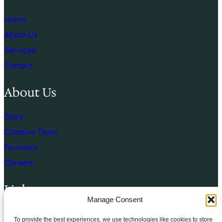
Home
About Us
Services
Contact
About Us
Story
Creative Team
Founders
Careers
Links
Manage Consent
Terms of use
To provide the best experiences, we use technologies like cookies to store