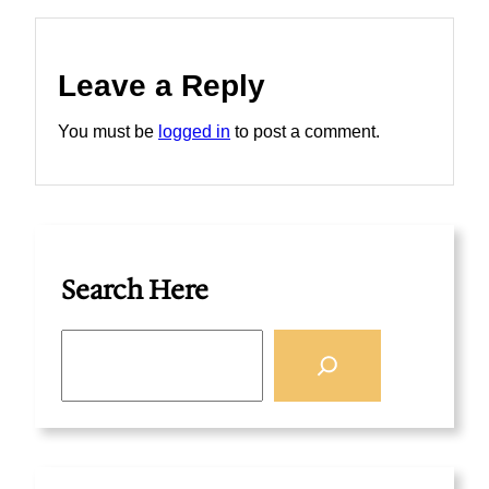
Leave a Reply
You must be
logged in
to post a comment.
Search Here
S
e
a
r
c
h