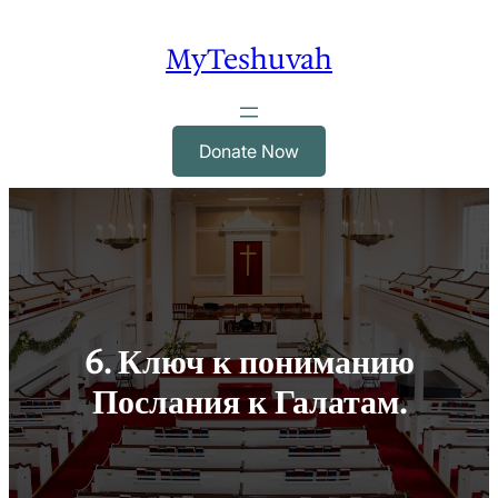
Skip
to
MyTeshuvah
content
Donate Now
6. Ключ к пониманию
Послания к Галатам.