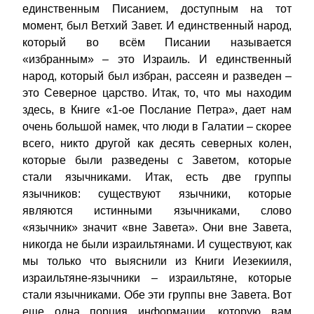
единственным Писанием, доступным на тот
момент, был Ветхий Завет. И единственный народ,
который во всём Писании называется
«избранным» – это Израиль. И единственный
народ, который был избран, рассеян и разведен –
это Северное царство. Итак, то, что мы находим
здесь, в Книге «1-ое Послание Петра», дает нам
очень большой намек, что люди в Галатии – скорее
всего, никто другой как десять северных колен,
которые были разведены с Заветом, которые
стали язычниками. Итак, есть две группы
язычников: существуют язычники, которые
являются истинными язычниками, слово
«язычник» значит «вне Завета». Они вне Завета,
никогда не были израильтянами. И существуют, как
мы только что выяснили из Книги Иезекииля,
израильтяне-язычники – израильтяне, которые
стали язычниками. Обе эти группы вне Завета. Вот
еще одна порция информации, которую вам