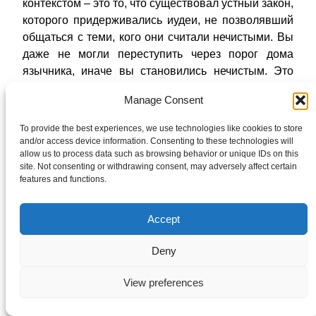
контекстом – это то, что существовал устный закон,
которого придерживались иудеи, не позволявший
общаться с теми, кого они считали нечистыми. Вы
даже не могли переступить через порог дома
язычника, иначе вы становились нечистым. Это
называлось противозаконием, это было против их
Manage Consent
закона. Это не противоречило Закону Бога – Торе.
Это противоречило их устному закону. И об этом
To provide the best experiences, we use technologies like cookies to store
рассказывается в 10-ой главе Деяний, когда Петр
and/or access device information. Consenting to these technologies will
allow us to process data such as browsing behavior or unique IDs on this
говорит Корнилию, который проходил через
site. Not consenting or withdrawing consent, may adversely affect certain
процесс обращения в иудаизм: «Корнилий, не
features and functions.
волнуйся. Я знаю: выглядит так, будто я нарушаю
устный закон, но, в действительности, это не так,
Accept
потому что Господь открыл мне, чтобы я не
называл никакого человека нечистым». Ок?
Deny
Хорошо. Итак, он говорит:
View preferences
Вместе с ним лицемерили и прочие
Иудеи.