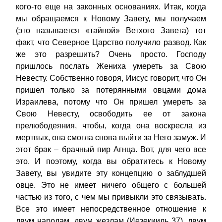
кого-то еще на законных основаниях. Итак, когда
мы обращаемся к Новому Завету, мы получаем
(это называется «тайной» Ветхого Завета) тот
факт, что Северное Царство получило развод. Как
же это разрешить? Очень просто. Господу
пришлось послать Жениха умереть за Свою
Невесту. Собственно говоря, Иисус говорит, что Он
пришел только за потерянными овцами дома
Израилева, потому что Он пришел умереть за
Свою Невесту, освободить ее от закона
прелюбодеяния, чтобы, когда она воскресла из
мертвых, она смогла снова выйти за Него замуж. И
этот брак – брачный пир Агнца. Вот, для чего все
это. И поэтому, когда вы обратитесь к Новому
Завету, вы увидите эту концепцию о заблудшей
овце. Это не имеет ничего общего с большей
частью из того, с чем мы привыкли это связывать.
Все это имеет непосредственное отношение к
двум народам, двум жезлам (Иезекииль 37), двум