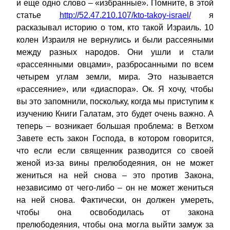
и еще одно слово – «избранные». Помните, в этой
статье
http://52.47.210.107/kto-takoy-israel/
я
расказывал историю о том, кто такой Израиль. 10
колен Израиля не вернулись и были рассеяными
между разных народов. Они ушли и стали
«рассеянными овцами», разбросанными по всем
четырем углам земли, мира. Это называется
«рассеяние», или «диаспора». Ок. Я хочу, чтобы
вы это запомнили, поскольку, когда мы приступим к
изучению Книги Галатам, это будет очень важно. А
теперь – возникает большая проблема: в Ветхом
Завете есть закон Господа, в котором говорится,
что если если священник разводится со своей
женой из-за вины прелюбодеяния, он не может
жениться на ней снова – это против Закона,
независимо от чего-либо – он не может жениться
на ней снова. Фактически, он должен умереть,
чтобы она освободилась от закона
прелюбодеяния, чтобы она могла выйти замуж за