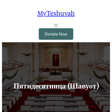
Skip
to
MyTeshuvah
content
Donate Now
Пятидесятница (Шавуот)