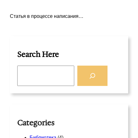
Статья в процессе написания…
Search Here
S
e
a
r
c
h
Categories
Библиотека
(4)