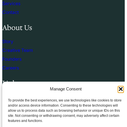
Services
Contact
About Us
Story
Creative Team
Founders
Careers
Links
Manage Consent
Terms of use
To provide the best experiences, we use technologies like cookies to store
Privacy Policy
and/or access device information. Consenting to these technologies will
allow us to process data such as browsing behavior or unique IDs on this
Cookie Policy
site. Not consenting or withdrawing consent, may adversely affect certain
features and functions.
Terms & Conditions