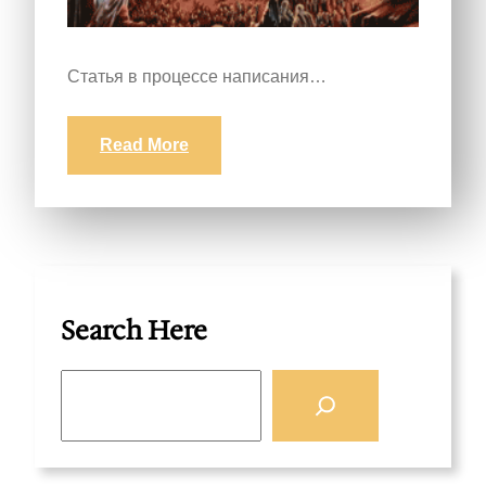
Статья в процессе написания…
Read More
Search Here
S
e
a
r
c