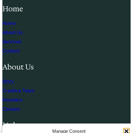
Home
Home
About Us
Services
Contact
About Us
Story
Creative Team
Founders
Careers
Links
Manage Consent