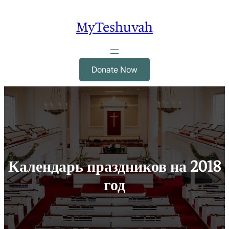
Skip
to
MyTeshuvah
content
Donate Now
Календарь праздников на 2018
год