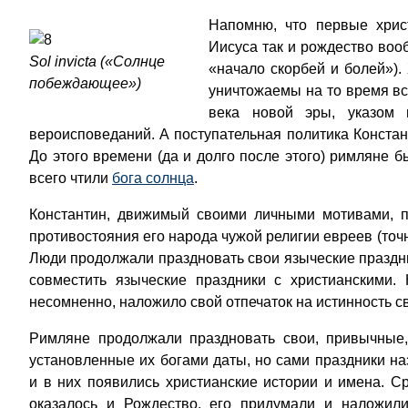
Напомню, что первые хрис
Иисуса так и рождество во
Sol invicta («Солнце
«начало скорбей и болей»).
побеждающее»)
уничтожаемы на то время вс
века новой эры, указом 
вероисповеданий. А поступательная политика Констан
До этого времени (да и долго после этого) римляне 
всего чтили
бога солнца
.
Константин, движимый своими личными мотивами, п
противостояния его народа чужой религии евреев (точн
Люди продолжали праздновать свои языческие праздник
совместить языческие праздники с христианскими.
несомненно, наложило свой отпечаток на истинность 
Римляне продолжали праздновать свои, привычные,
установленные их богами даты, но сами праздники на
и в них появились христианские истории и имена. С
оказалось и Рождество, его придумали и наложил