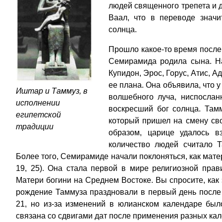
людей священного трепета и д
Ваал, что в переводе значи
солнца.
Прошло какое-то время после
Семирамида родила сына. На
Купидон, Эрос, Горус, Атис, А
ее плана. Она объявила, что у
Иштар и Таммуз, в
волшебного луча, ниспослан
исполнении
воскресший бог солнца. Там
египетской
который пришел на смену св
традиции
образом, царице удалось в
количество людей считало 
Более того, Семирамиде начали поклоняться, как матер
19, 25). Она стала первой в мире религиозной прав
Матери богини на Среднем Востоке. Вы спросите, как 
рождение Таммуза праздновали в первый день после 
21, но из-за изменений в юлианском календаре был
связана со сдвигами дат после применения разных ка