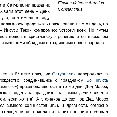
Flavius Valerius Aurelius
и и Сатурналии праздник
Constantinus
зывали этот день – День
суса, они имели в виду
полагалось продолжать празднования в этот день, но
– Иисусу. Такой компромисс устроил всех. Но путем
ядов вошел в христианскую религию и со временем
и языческими обрядами и традициями новых народов.
анее, в IV веке праздник
Сатурналии
переродился в
Рождество, соединившись с праздником
Sol invicta
ающего») праздновавшегося в те же дни. Дед Мороз,
выкли видеть на празднике, на самом деле является
ом, если хотите). А у финнов до сих пор Дед Мороз
зел зимнего солнцестояния»). В древности, согласно
 солнцестояния появлялся старик с косой и требовал