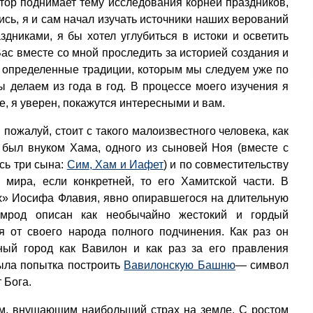
тор поднимает тему исследования корней праздников,
сь, я и сам начал изучать источники наших верований
здниками, я бы хотел углубиться в истоки и осветить
с вместе со мной проследить за историей создания и
сь определенные традиции, которым мы следуем уже по
 делаем из года в год. В процессе моего изучения я
е, я уверен, покажутся интересными и вам.
пожалуй, стоит с такого малоизвестного человека, как
был внуком Хама, одного из сыновей Ноя (вместе с
сь три сына:
Сим, Хам и Иафет
) и по совместительству
 мира, если конкретней, то его Хамитской части. В
х» Иосифа Флавия, явно опиравшегося на длительную
имрод описан как необычайно жестокий и гордый
я от своего народа полного подчинения. Как раз он
ный город как Вавилон и как раз за его правления
была попытка построить
Вавилонскую Башню
— символ
 Бога.
м, внушающим наибольший страх на земле. С ростом