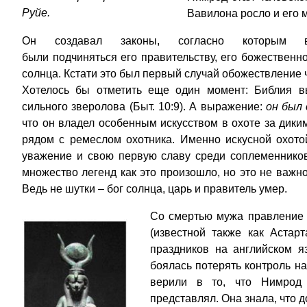
Руйе.
Вавилона росло и его 
Он создавал законы, согласно которым в
были подчиняться его правительству, его божественно
солнца. Кстати это был первый случай обожествление 
Хотелось бы отметить еще один момент: Библия в
сильного зверолова (Быт. 10:9). А выражение:
он был 
что он владел особенным искусством в охоте за дики
рядом с ремеслом охотника. Именно искусной охот
уважение и свою первую славу среди соплеменников
множество легенд как это произошло, но это не важно
Ведь не шутки – бог солнца, царь и правитель умер.
Со смертью мужа правление 
(известной также как Астар
праздников на английском я
боялась потерять контроль на
верили в то, что Нимрод
представлял. Она знала, что д