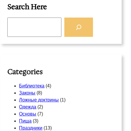
Search Here
S
e
a
r
c
h
Categories
Библиотека
(4)
Законы
(8)
Ложные доктрины
(1)
Одежда
(2)
Основы
(7)
Пища
(3)
Праздники
(13)