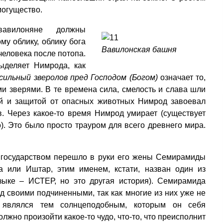
могущество.
авилоняне должны
му облику, облику бога
Вавилонская башня
человека после потопа.
ыделяет Нимрода, как
сильный зверолов пред Господом (Богом)
означает то,
ми зверями. В те времена сила, смелость и слава шли
ой и защитой от опасных животных Нимрод завоевал
. Через какое-то время Нимрод умирает (существует
). Это было просто трауром для всего древнего мира.
государством перешло в руки его жены Семирамиды
та или Иштар, этим именем, кстати, назван один из
зыке – ИСТЕР, но это другая история). Семирамида
д своими подчиненными, так как многие из них уже не
 являлся тем солнцеподобным, которым он себя
олжно произойти какое-то чудо, что-то, что преисполнит