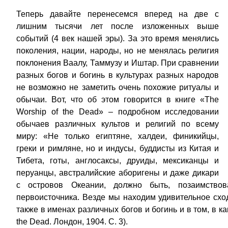
Теперь давайте перенесемся вперед на две с
лишним тысячи лет после изложенных выше
событий (4 век нашей эры). За это время менялись
поколения, нации, народы, но не менялась религия
поклонения Ваалу, Таммузу и Иштар. При сравнении
разных богов и богинь в культурах разных народов
не возможно не заметить очень похожие ритуалы и
обычаи. Вот, что об этом говорится в книге «The
Worship of the Dead» – подробном исследовании
обычаев различных культов и религий по всему
миру: «Не только египтяне, халдеи, финикийцы,
греки и римляне, но и индусы, буддисты из Китая и
Тибета, готы, англосаксы, друиды, мексиканцы и
перуанцы, австралийские аборигены и даже дикари
с островов Океании, должно быть, позаимствов
первоисточника. Везде мы находим удивительное сход
также в именах различных богов и богинь и в том, в ка
the Dead. Лондон, 1904. С. 3).