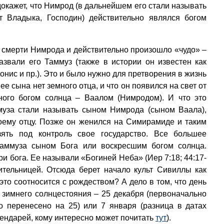
окажет, что Нимрод (в дальнейшем его стали называть
т Владыка, Господин) действительно являлся богом
 смерти Нимрода и действительно произошло «чудо» –
звали его Таммуз (также в истории он известен как
донис и пр.). Это и было нужно для претворения в жизнь
 ее сына нет земного отца, и что он появился на свет от
ного богом солнца – Ваалом (Нимродом). И что это
муза стали называть сыном Нимрода (сыном Ваала),
оему отцу. Позже он женился на Симирамиде и таким
зять под контроль свое государство. Все большее
Таммуза сыном Бога или воскресшим богом солнца.
и бога. Ее называли «Богиней Неба» (Иер 7:18; 44:17-
ительницей. Отсюда берет начало культ Сивиллы как
это соотносится с рождеством? А дело в том, что день
зимнего солнцестояния – 25 декабря (первоначально
о перенесено на 25) или 7 января (разница в датах
лендарей, кому интересно может почитать
тут
).