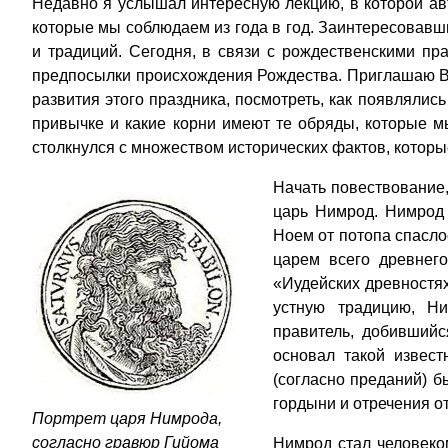
Недавно я услышал интересную лекцию, в которой ав
которые мы соблюдаем из года в год. Заинтересовавши
и традиций. Сегодня, в связи с рождественскими пра
предпосылки происхождения Рождества. Приглашаю Ва
развития этого праздника, посмотреть, как появляли
привычке и какие корни имеют те обряды, которые мы
столкнулся с множеством исторических фактов, которы
Начать повествование, 
царь Нимрод. Нимрод 
Ноем от потопа спасло
царем всего древнего
«Иудейских древностя
устную традицию, Н
правитель, добившийс
основал такой извест
(согласно преданий) 
гордыни и отречения от
Портрет царя Нимрода,
согласно гравюр Гийома
Нимрод стал человеко