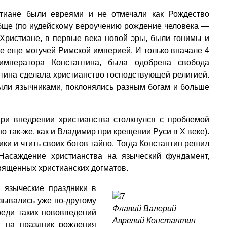
тиане были евреями и не отмечали как Рождество
обще (по иудейскому вероучению рождение человека —
 Христиане, в первые века новой эры, были гонимы и
е еще могучей Римской империей. И только вначале 4
императора Константина, была одобрена свобода
тина сделала христианство господствующей религией.
были язычниками, поклонялись разным богам и больше
ри внедрении христианства столкнулся с проблемой
о так-же, как и Владимир при крещении Руси в Х веке).
и и чтить своих богов тайно. Тогда Константин решил
 Насаждение христианства на языческий фундамент,
священных христианских догматов.
 языческие праздники в
зывались уже по-другому
Флавий Валерий
реди таких нововведений
Аврелий Константин
и на праздник рождения