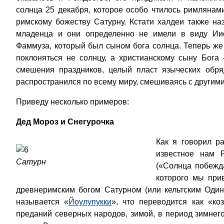
солнца 25 декабря, которое особо чтилось римлянам
римскому божеству Сатурну. Кстати халдеи также на
младенца и они определенно не имели в виду Ии
Фаммуза, который был сыном бога солнца. Теперь же 
поклоняться не солнцу, а христианскому сыну Бога 
смешения праздников, целый пласт языческих обр
распространился по всему миру, смешиваясь с другим
Приведу несколько примеров:
Дед Мороз и Снегурочка
Как я говорил р
известное нам 
Сатурн
(«Солнца побежд
которого мы при
древнеримским богом Сатурном (или кельтским Один
называется «
Йоулупукки
», что переводится как «ко
преданий северных народов, зимой, в период зимнего